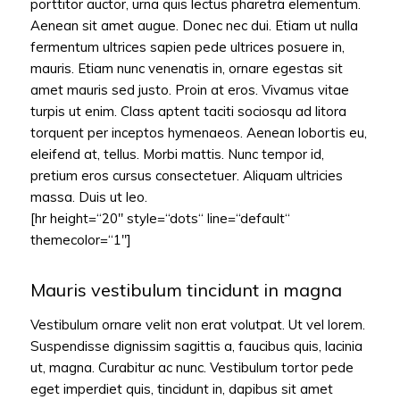
porttitor auctor, urna quis lectus pharetra elementum.
Aenean sit amet augue. Donec nec dui. Etiam ut nulla
fermentum ultrices sapien pede ultrices posuere in,
mauris. Etiam nunc venenatis in, ornare egestas sit
amet mauris sed justo. Proin at eros. Vivamus vitae
turpis ut enim. Class aptent taciti sociosqu ad litora
torquent per inceptos hymenaeos. Aenean lobortis eu,
eleifend at, tellus. Morbi mattis. Nunc tempor id,
pretium eros cursus consectetuer. Aliquam ultricies
massa. Duis ut leo.
[hr height=“20″ style=“dots“ line=“default“
themecolor=“1″]
Mauris vestibulum tincidunt in magna
Vestibulum ornare velit non erat volutpat. Ut vel lorem.
Suspendisse dignissim sagittis a, faucibus quis, lacinia
ut, magna. Curabitur ac nunc. Vestibulum tortor pede
eget imperdiet quis, tincidunt in, dapibus sit amet