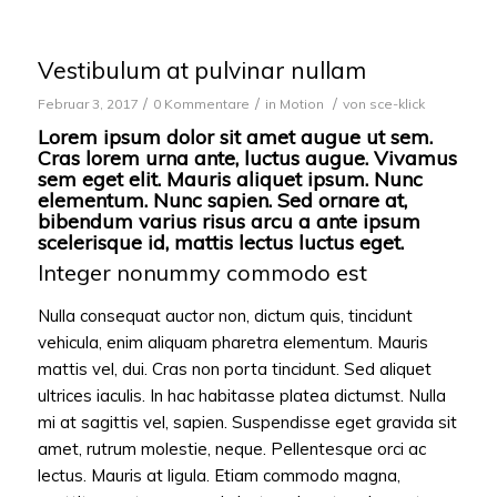
Vestibulum at pulvinar nullam
/
/
/
Februar 3, 2017
0 Kommentare
in
Motion
von
sce-klick
Lorem ipsum dolor sit amet augue ut sem.
Cras lorem urna ante, luctus augue. Vivamus
sem eget elit. Mauris aliquet ipsum. Nunc
elementum. Nunc sapien. Sed ornare at,
bibendum varius risus arcu a ante ipsum
scelerisque id, mattis lectus luctus eget.
Integer nonummy commodo est
Nulla consequat auctor non, dictum quis, tincidunt
vehicula, enim aliquam pharetra elementum. Mauris
mattis vel, dui. Cras non porta tincidunt. Sed aliquet
ultrices iaculis. In hac habitasse platea dictumst. Nulla
mi at sagittis vel, sapien. Suspendisse eget gravida sit
amet, rutrum molestie, neque. Pellentesque orci ac
lectus. Mauris at ligula. Etiam commodo magna,