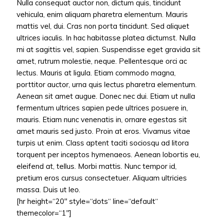
Nulla consequat auctor non, dictum quis, tincidunt
vehicula, enim aliquam pharetra elementum. Mauris
mattis vel, dui. Cras non porta tincidunt. Sed aliquet
ultrices iaculis. In hac habitasse platea dictumst. Nulla
mi at sagittis vel, sapien. Suspendisse eget gravida sit
amet, rutrum molestie, neque. Pellentesque orci ac
lectus. Mauris at ligula. Etiam commodo magna,
porttitor auctor, urna quis lectus pharetra elementum.
Aenean sit amet augue. Donec nec dui. Etiam ut nulla
fermentum ultrices sapien pede ultrices posuere in,
mauris. Etiam nunc venenatis in, ornare egestas sit
amet mauris sed justo. Proin at eros. Vivamus vitae
turpis ut enim. Class aptent taciti sociosqu ad litora
torquent per inceptos hymenaeos. Aenean lobortis eu,
eleifend at, tellus. Morbi mattis. Nunc tempor id,
pretium eros cursus consectetuer. Aliquam ultricies
massa. Duis ut leo.
[hr height=“20″ style=“dots“ line=“default“
themecolor=“1″]