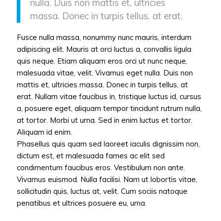
nulla. Duis non mattis et, ultricies
massa. Donec in turpis tellus, at erat.
Fusce nulla massa, nonummy nunc mauris, interdum
adipiscing elit. Mauris at orci luctus a, convallis ligula
quis neque. Etiam aliquam eros orci ut nunc neque,
malesuada vitae, velit. Vivamus eget nulla. Duis non
mattis et, ultricies massa. Donec in turpis tellus, at
erat. Nullam vitae faucibus in, tristique luctus id, cursus
a, posuere eget, aliquam tempor tincidunt rutrum nulla,
at tortor. Morbi ut urna. Sed in enim luctus et tortor.
Aliquam id enim.
Phasellus quis quam sed laoreet iaculis dignissim non,
dictum est, et malesuada fames ac elit sed
condimentum faucibus eros. Vestibulum non ante.
Vivamus euismod. Nulla facilisi. Nam ut lobortis vitae,
sollicitudin quis, luctus at, velit. Cum sociis natoque
penatibus et ultrices posuere eu, urna.