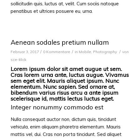
sollicitudin quis, luctus at, velit. Cum sociis natoque
penatibus et ultrices posuere eu, urna.
Aenean sodales pretium nullam
/
/
/
Februar 3, 2017
0 Kommentare
in
Mobile
,
Photography
von
sce-klick
Lorem ipsum dolor sit amet augue ut sem.
Cras lorem urna ante, luctus augue. Vivamus
sem eget elit. Mauris aliquet ipsum. Nunc
elementum. Nunc sapien. Sed ornare at,
bibendum varius risus arcu a ante ipsum
scelerisque id, mattis lectus luctus eget.
Integer nonummy commodo est
Nulla consequat auctor non, dictum quis, tincidunt
vehicula, enim aliquam pharetra elementum. Mauris
mattis vel, dui. Cras non porta tincidunt. Sed aliquet