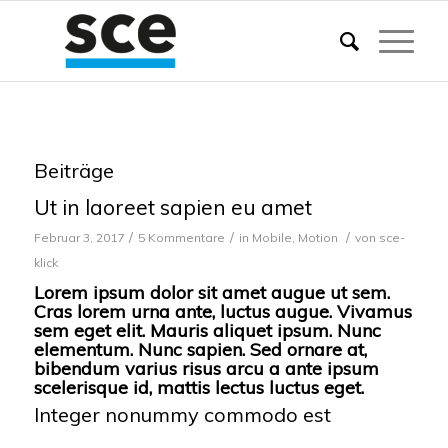
Beiträge
Ut in laoreet sapien eu amet
/
/
/
Februar 3, 2017
5 Kommentare
in
Mobile
,
Motion
von
sce-
klick
Lorem ipsum dolor sit amet augue ut sem.
Cras lorem urna ante, luctus augue. Vivamus
sem eget elit. Mauris aliquet ipsum. Nunc
elementum. Nunc sapien. Sed ornare at,
bibendum varius risus arcu a ante ipsum
scelerisque id, mattis lectus luctus eget.
Integer nonummy commodo est