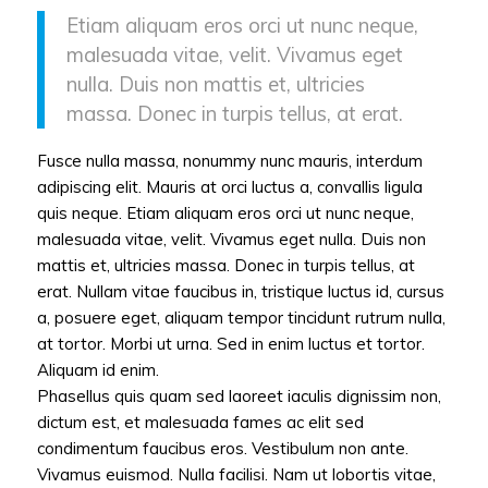
Etiam aliquam eros orci ut nunc neque,
malesuada vitae, velit. Vivamus eget
nulla. Duis non mattis et, ultricies
massa. Donec in turpis tellus, at erat.
Fusce nulla massa, nonummy nunc mauris, interdum
adipiscing elit. Mauris at orci luctus a, convallis ligula
quis neque. Etiam aliquam eros orci ut nunc neque,
malesuada vitae, velit. Vivamus eget nulla. Duis non
mattis et, ultricies massa. Donec in turpis tellus, at
erat. Nullam vitae faucibus in, tristique luctus id, cursus
a, posuere eget, aliquam tempor tincidunt rutrum nulla,
at tortor. Morbi ut urna. Sed in enim luctus et tortor.
Aliquam id enim.
Phasellus quis quam sed laoreet iaculis dignissim non,
dictum est, et malesuada fames ac elit sed
condimentum faucibus eros. Vestibulum non ante.
Vivamus euismod. Nulla facilisi. Nam ut lobortis vitae,