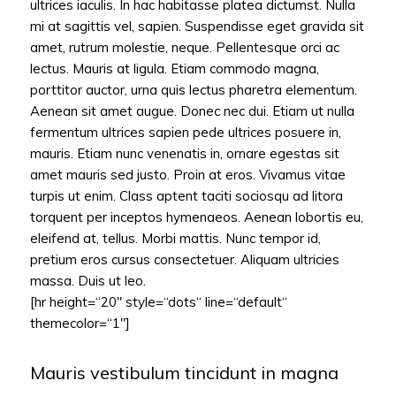
ultrices iaculis. In hac habitasse platea dictumst. Nulla
mi at sagittis vel, sapien. Suspendisse eget gravida sit
amet, rutrum molestie, neque. Pellentesque orci ac
lectus. Mauris at ligula. Etiam commodo magna,
porttitor auctor, urna quis lectus pharetra elementum.
Aenean sit amet augue. Donec nec dui. Etiam ut nulla
fermentum ultrices sapien pede ultrices posuere in,
mauris. Etiam nunc venenatis in, ornare egestas sit
amet mauris sed justo. Proin at eros. Vivamus vitae
turpis ut enim. Class aptent taciti sociosqu ad litora
torquent per inceptos hymenaeos. Aenean lobortis eu,
eleifend at, tellus. Morbi mattis. Nunc tempor id,
pretium eros cursus consectetuer. Aliquam ultricies
massa. Duis ut leo.
[hr height=“20″ style=“dots“ line=“default“
themecolor=“1″]
Mauris vestibulum tincidunt in magna