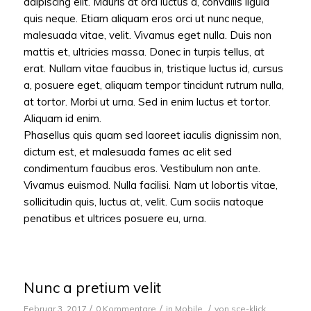
adipiscing elit. Mauris at orci luctus a, convallis ligula
quis neque. Etiam aliquam eros orci ut nunc neque,
malesuada vitae, velit. Vivamus eget nulla. Duis non
mattis et, ultricies massa. Donec in turpis tellus, at
erat. Nullam vitae faucibus in, tristique luctus id, cursus
a, posuere eget, aliquam tempor tincidunt rutrum nulla,
at tortor. Morbi ut urna. Sed in enim luctus et tortor.
Aliquam id enim.
Phasellus quis quam sed laoreet iaculis dignissim non,
dictum est, et malesuada fames ac elit sed
condimentum faucibus eros. Vestibulum non ante.
Vivamus euismod. Nulla facilisi. Nam ut lobortis vitae,
sollicitudin quis, luctus at, velit. Cum sociis natoque
penatibus et ultrices posuere eu, urna.
Nunc a pretium velit
/
/
/
Februar 3, 2017
0 Kommentare
in
Mobile
von
sce-klick